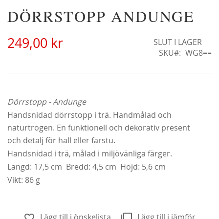
Hoppa
DÖRRSTOPP ANDUNGE
Alchymist
N
till
229,00 kr
18
början
Från
179,00 kr
F
249,00 kr
av
SLUT I LAGER
bildgalleriet
SKU
WG8==
Dörrstopp - Andunge
Handsnidad dörrstopp i trä. Handmålad och
naturtrogen. En funktionell och dekorativ present
och detalj för hall eller farstu.
Handsnidad i trä, målad i miljövänliga färger.
Längd: 17,5 cm Bredd: 4,5 cm Höjd: 5,6 cm
Vikt: 86 g
Lägg till i önskelista
Lägg till i jämför