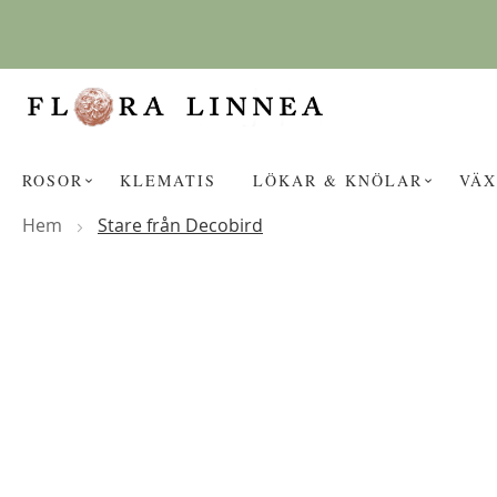
Hoppa
till
innehållet
ROSOR
KLEMATIS
LÖKAR & KNÖLAR
VÄX
Hem
Stare från Decobird
Hoppa
KANSKE NÅGON AV DESSA PROD
till
slutet
av
bildgalleriet