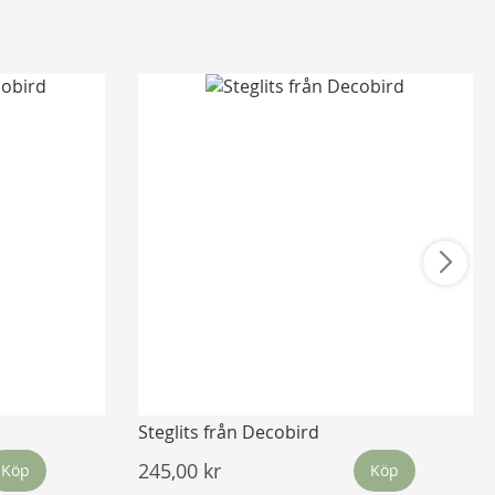
Steglits från Decobird
245,00 kr
Köp
Köp