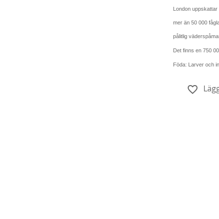
London uppskattar m
mer än 50 000 fågl
pålitlig väderspåman
Det finns en 750 000
Föda: Larver och in
Lägg
Köp