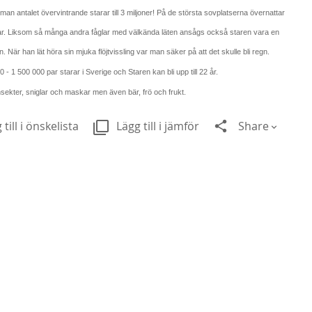
an antalet övervintrande starar till 3 miljoner! På de största sovplatserna övernattar
ar. Liksom så många andra fåglar med välkända läten ansågs också staren vara en
. När han lät höra sin mjuka flöjtvissling var man säker på att det skulle bli regn.
 - 1 500 000 par starar i Sverige och Staren kan bli upp till 22 år.
sekter, sniglar och maskar men även bär, frö och frukt.
Ne
 till i önskelista
Lägg till i jämför
Share
189
Fr