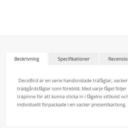
Hoppa
till
början
av
bildgalleriet
Beskrivning
Specifikationer
Recensio
DecoBird är en serie handsnidade träfåglar, vackert
trädgårdsfåglar som förebild. Med varje fågel följer
träpinne för att kunna sticka in i fågelns sittkvist
individuellt förpackade i en vacker presentkartong.