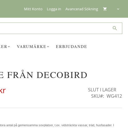
Mitt Konto
Logga in
Avancerad Sökning
Search
KER
VARUMÄRKE
ERBJUDANDE
E FRÅN DECOBIRD
☓
kr
SLUT I LAGER
SKU
WG412
tora antal på gemensamma sovplatser, t.ex. vidsträckta vassar, träd, husfasader. I