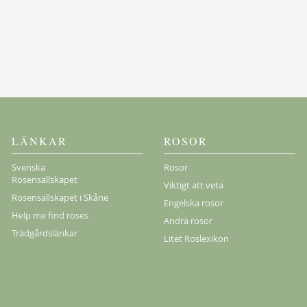
LÄNKAR
ROSOR
Svenska
Rosor
Rosensällskapet
Viktigt att veta
Rosensällskapet i Skåne
Engelska rosor
Help me find roses
Andra rosor
Trädgårdslänkar
Litet Roslexikon