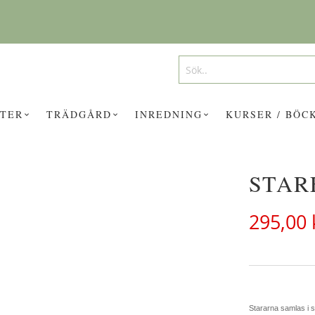
Search
Search
TER
TRÄDGÅRD
INREDNING
KURSER / BÖC
STAR
UKTER KAN INTRESSERA DIG?
295,00 
Stararna samlas i s