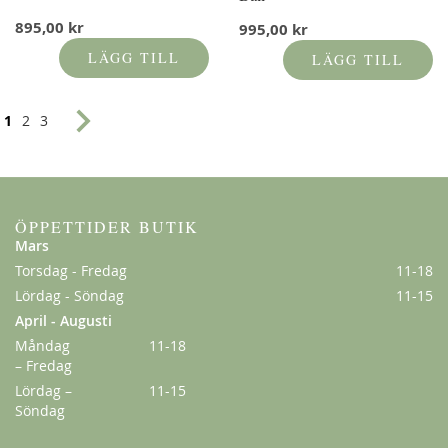
895,00 kr
995,00 kr
LÄGG TILL
LÄGG TILL
Sida
You're currently reading page
Sida
Sida
Sida
Nästa
1
2
3
ÖPPETTIDER BUTIK
Mars
Torsdag - Fredag
11-18
Lördag - Söndag
11-15
April - Augusti
Måndag
11-18
– Fredag
Lördag –
11-15
Söndag