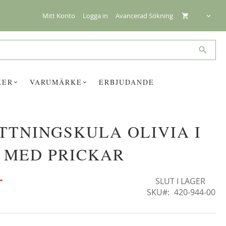
Mitt Konto
Logga in
Avancerad Sökning
Search
KER
VARUMÄRKE
ERBJUDANDE
TTNINGSKULA OLIVIA I
☓
 MED PRICKAR
r
SLUT I LAGER
SKU
420-944-00