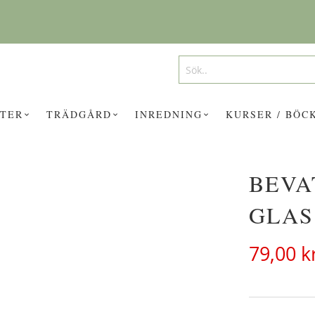
Search
Search
TER
TRÄDGÅRD
INREDNING
KURSER / BÖC
BEVA
UKTER KAN INTRESSERA DIG?
GLAS
79,00 k