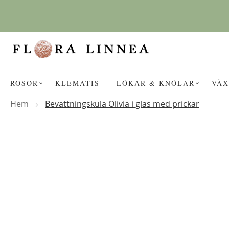
Hoppa
till
innehållet
ROSOR
KLEMATIS
LÖKAR & KNÖLAR
VÄX
Hem
Bevattningskula Olivia i glas med prickar
Hoppa
KANSKE NÅGON AV DESSA PROD
till
slutet
av
bildgalleriet