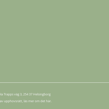
Köp
ela Trapps väg 3
, 254 37 Helsingborg
Köp
 av upphovsrätt,
läs mer om det här.