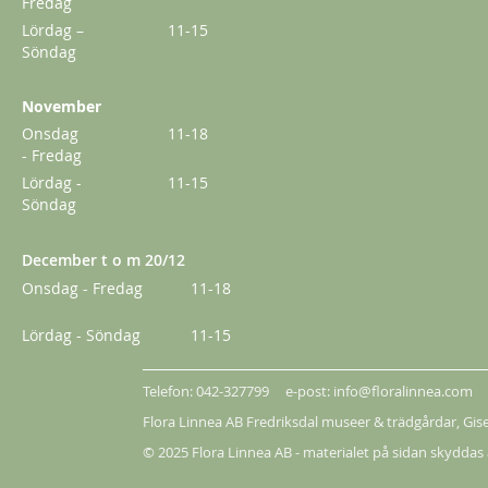
Fredag
Från
179,00 kr
Lördag –
11-15
Söndag
November
Onsdag
11-18
- Fredag
Lördag -
11-15
Söndag
December t o m 20/12
Onsdag - Fredag
11-18
Lördag - Söndag
11-15
Klematis Summer Snow/Paul Farges
Telefon: 042-327799 e-post: info@floralinnea.com
Flora Linnea AB Fredriksdal museer & trädgårdar,
Gis
239,00 kr
© 2025 Flora Linnea AB - materialet på sidan skyddas