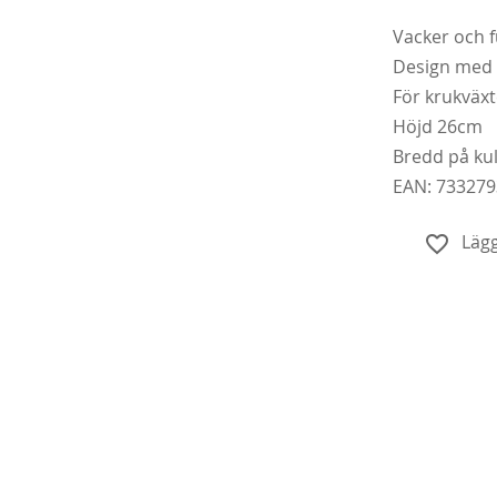
Vacker och f
Design med 
För krukväxt
Höjd 26cm
Bredd på ku
EAN:
733279
Köp
Lägg