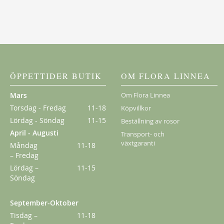
Ghislaine de Féligonde
198,00 kr
Från
159,00 kr
ÖPPETTIDER BUTIK
OM FLORA LINNEA
Mars
Om Flora Linnea
Torsdag - Fredag
11-18
Köpvillkor
Lördag - Söndag
11-15
Beställning av rosor
April - Augusti
Transport- och
växtgaranti
Måndag
11-18
– Fredag
Lördag –
11-15
Söndag
September-Oktober
Kordes Aloha
Tisdag –
11-18
229,00 kr