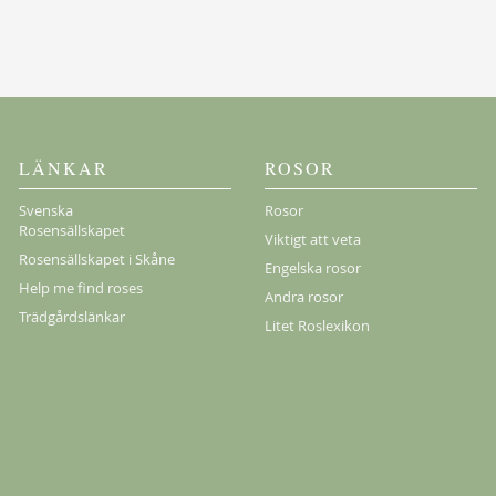
Köp
LÄNKAR
ROSOR
Svenska
Rosor
Rosensällskapet
Viktigt att veta
Rosensällskapet i Skåne
Engelska rosor
Help me find roses
Andra rosor
Trädgårdslänkar
Litet Roslexikon