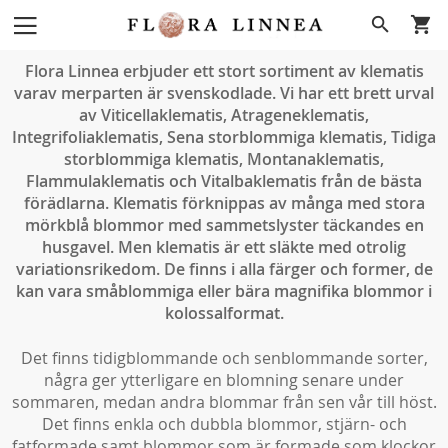
Hoppa
Search
till
innehållet
Flora Linnea erbjuder ett stort sortiment av klematis
varav merparten är svenskodlade. Vi har ett brett urval
av Viticellaklematis, Atrageneklematis,
Integrifoliaklematis, Sena storblommiga
klematis, Tidiga
storblommiga klematis, Montanaklematis,
Flammulaklematis och Vitalbaklematis från de bästa
förädlarna.
Klematis förknippas av många med stora
mörkblå blommor med sammetslyster täckandes en
husgavel. Men klematis är ett släkte med otrolig
variationsrikedom. De finns i alla färger och former, de
kan vara småblommiga eller bära magnifika blommor i
kolossalformat.
Det finns tidigblommande och senblommande sorter,
några ger ytterligare en blomning senare under
sommaren, medan andra blommar från sen vår till höst.
Det finns enkla och dubbla blommor, stjärn- och
fatformade samt blommor som är formade som klockor