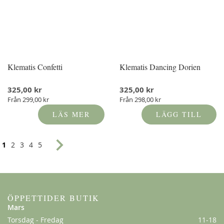
Klematis Confetti
Klematis Dancing Dorien
325,00 kr
325,00 kr
Från
299,00 kr
Från
298,00 kr
LÄS MER
LÄGG TILL
Sida
You're currently reading page
Sida
Sida
Sida
Sida
Sida
Nästa
1
2
3
4
5
ÖPPETTIDER BUTIK
Mars
Torsdag - Fredag
11-18