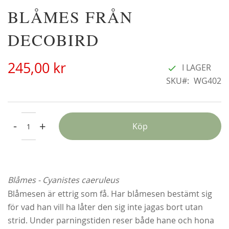
Hoppa
BLÅMES FRÅN
Christine Hélène'
A
till
22
298,00 kr
början
DECOBIRD
F
av
bildgalleriet
245,00 kr
I LAGER
SKU
WG402
-
+
Köp
Blåmes - Cyanistes caeruleus
Blåmesen är ettrig som få. Har blåmesen bestämt sig
för vad han vill ha låter den sig inte jagas bort utan
strid. Under parningstiden reser både hane och hona