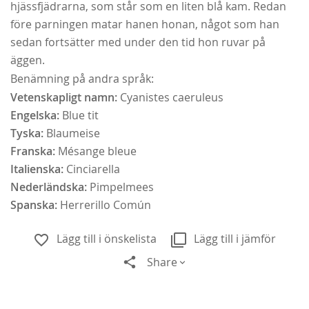
hjässfjädrarna, som står som en liten blå kam. Redan
före parningen matar hanen honan, något som han
sedan fortsätter med under den tid hon ruvar på
äggen.
Benämning på andra språk:
Vetenskapligt namn:
Cyanistes caeruleus
Engelska:
Blue tit
Tyska:
Blaumeise
Franska:
Mésange bleue
Italienska:
Cinciarella
Nederländska:
Pimpelmees
Spanska:
Herrerillo Común
Lägg till i önskelista
Lägg till i jämför
Share