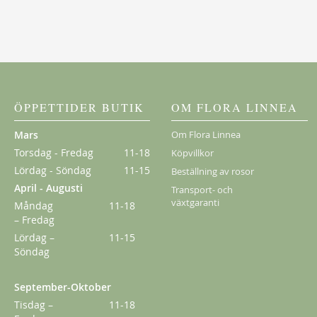
New Dawn
189,00 kr
Från
149,00 kr
ÖPPETTIDER BUTIK
OM FLORA LINNEA
Mars
Om Flora Linnea
Torsdag - Fredag
11-18
Köpvillkor
Lördag - Söndag
11-15
Beställning av rosor
April - Augusti
Transport- och
växtgaranti
Måndag
11-18
– Fredag
Lördag –
11-15
Söndag
September-Oktober
Christine Hélène'
Tisdag –
11-18