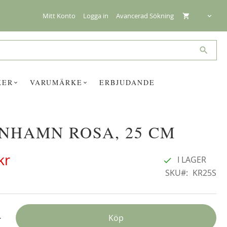
Mitt Konto
Logga in
Avancerad Sökning
Search
KER
VARUMÄRKE
ERBJUDANDE
NHAMN ROSA, 25 CM
☓
kr
I LAGER
SKU
KR25S
+
Köp