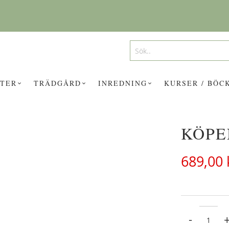
Search
Search
TER
TRÄDGÅRD
INREDNING
KURSER / BÖC
KÖPE
UKTER KAN INTRESSERA DIG?
689,00 
-