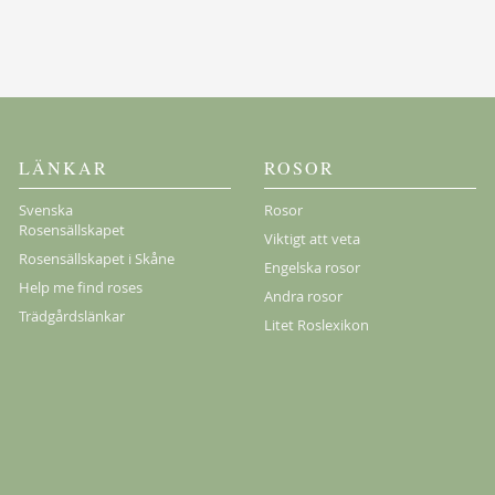
Köp
LÄNKAR
ROSOR
Svenska
Rosor
Rosensällskapet
Viktigt att veta
Rosensällskapet i Skåne
Engelska rosor
Help me find roses
Andra rosor
Trädgårdslänkar
Litet Roslexikon