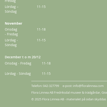
Fredag
298,00 kr
Lördag –
11-15
Söndag
November
Onsdag
11-18
- Fredag
Lördag -
11-15
Söndag
December t o m 20/12
Onsdag - Fredag
11-18
Lördag - Söndag
11-15
Kordes Aloha
Telefon: 042-327799 e-post: info@floralinnea.com
229,00 kr
Flora Linnea AB Fredriksdal museer & trädgårdar,
Gis
Från
179,00 kr
© 2025 Flora Linnea AB - materialet på sidan skyddas