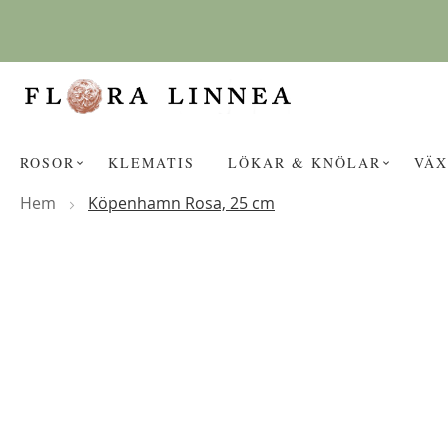
Hoppa
till
innehållet
ROSOR
KLEMATIS
LÖKAR & KNÖLAR
VÄX
Hem
Köpenhamn Rosa, 25 cm
Hoppa
KANSKE NÅGON AV DESSA PROD
till
slutet
av
bildgalleriet