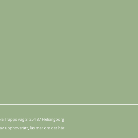
Köp
ela Trapps väg 3
, 254 37 Helsingborg
Köp
 av upphovsrätt,
läs mer om det här.