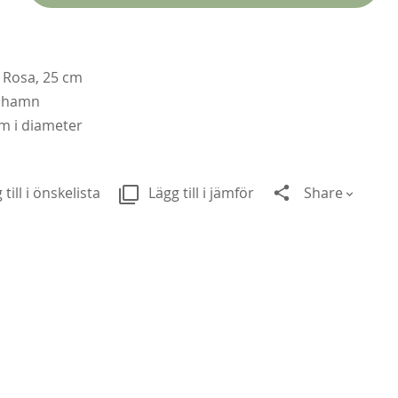
Rosa, 25 cm
enhamn
cm i diameter
 till i önskelista
Lägg till i jämför
Share