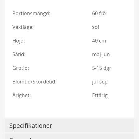
Portionsmängd:
60 frö
Växtläge:
sol
Höjd:
40 cm
Såtid:
maj-jun
Grotid:
5-15 dgr
Blomtid/Skördetid:
jul-sep
Helenae Hybrida - Honungsros
198,00 kr
Årighet:
Ettårig
Från
159,00 kr
Specifikationer