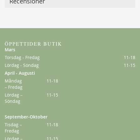
Recensioner
ÖPPETTIDER BUTIK
Mars
Torsdag - Fredag
11-18
Lördag - Söndag
11-15
Klematis Summer Snow/Paul Farges
April - Augusti
239,00 kr
Måndag
11-18
– Fredag
Lördag –
11-15
Söndag
September-Oktober
Tisdag –
11-18
Fredag
Lördag –
11-15