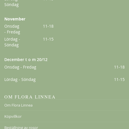
Söndag
November
Onsdag
11-18
- Fredag
Queen of Sweden
Lördag -
11-15
Söndag
289,00 kr
Från
249,00 kr
December t o m 20/12
Onsdag - Fredag
11-18
Lördag - Söndag
11-15
OM FLORA LINNEA
Om Flora Linnea
Köpvillkor
Beställning av rosor