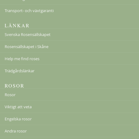
Transport- och växtgaranti
Lykkefund
LÄNKAR
229,00 kr
Svenska Rosensällskapet
Från
179,00 kr
Rosensällskapet i Skåne
Help me find roses
Trädgårdslänkar
ROSOR
Rosor
Viktigt att veta
Engelska rosor
Andra rosor