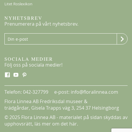
Flora Linneas Mykorrhiza
Litet Roslexikon
139,00 kr
Från
119,00 kr
NYHETSBREV
Prenumerera på vårt nyhetsbrev.
SOCIALA MEDIER
Följ oss på sociala medier!
Telefon: 042-327799 e-post: info@floralinnea.com
Flora Linnea AB Fredriksdal museer &
trädgårdar,
Gisela Trapps väg 3
, 254 37 Helsingborg
© 2025 Flora Linnea AB - materialet på sidan skyddas av
Peace
upphovsrätt,
läs mer om det här.
198,00 kr
Från
159,00 kr