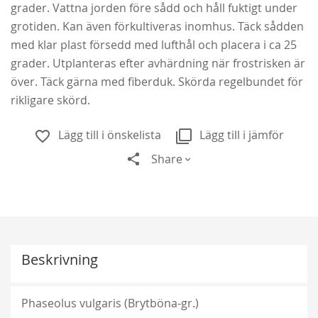
grader. Vattna jorden före sådd och håll fuktigt under
grotiden. Kan även förkultiveras inomhus. Täck sådden
med klar plast försedd med lufthål och placera i ca 25
grader. Utplanteras efter avhärdning när frostrisken är
över. Täck gärna med fiberduk. Skörda regelbundet för
rikligare skörd.
Lägg till i önskelista
Lägg till i jämför
Share
New Dawn
Beskrivning
189,00 kr
Från
149,00 kr
Phaseolus vulgaris (Brytböna-gr.)