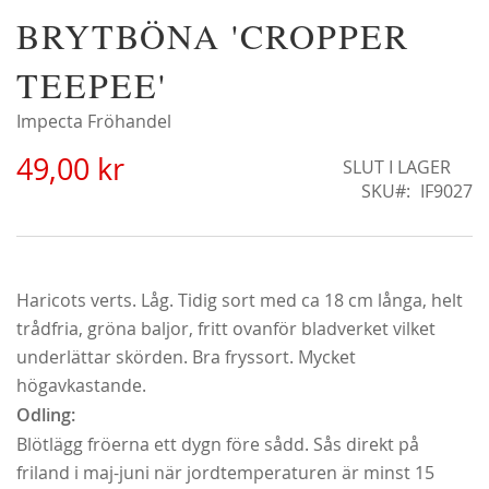
Hoppa
BRYTBÖNA 'CROPPER
Alchymist
till
229,00 kr
början
TEEPEE'
Från
179,00 kr
av
bildgalleriet
Impecta Fröhandel
49,00 kr
SLUT I LAGER
SKU
IF9027
Haricots verts. Låg. Tidig sort med ca 18 cm långa, helt
trådfria, gröna baljor, fritt ovanför bladverket vilket
underlättar skörden. Bra fryssort. Mycket
högavkastande.
Odling:
Blötlägg fröerna ett dygn före sådd. Sås direkt på
Christine Hélène'
friland i maj-juni när jordtemperaturen är minst 15
298,00 kr