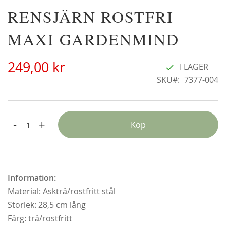
Hoppa
RENSJÄRN ROSTFRI
Alchymist
K
till
229,00 kr
23
början
MAXI GARDENMIND
Från
179,00 kr
av
bildgalleriet
249,00 kr
I LAGER
SKU
7377-004
-
+
Köp
Information:
Material: Askträ/rostfritt stål
Storlek: 28,5 cm lång
Färg: trä/rostfritt