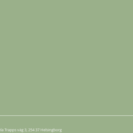
Köp
Köp
ela Trapps väg 3
, 254 37 Helsingborg