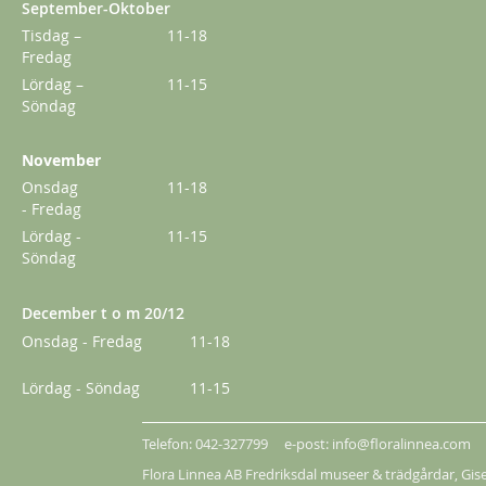
September-Oktober
Från
149,00 kr
Tisdag –
11-18
Fredag
Lördag –
11-15
Söndag
November
Onsdag
11-18
- Fredag
Lördag -
11-15
Söndag
December t o m 20/12
Onsdag - Fredag
11-18
Queen of Sweden
Lördag - Söndag
11-15
289,00 kr
Från
249,00 kr
Telefon: 042-327799 e-post: info@floralinnea.com
Flora Linnea AB Fredriksdal museer & trädgårdar,
Gis