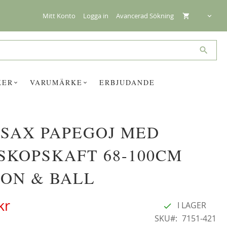
Mitt Konto
Logga in
Avancerad Sökning
Search
KER
VARUMÄRKE
ERBJUDANDE
SAX PAPEGOJ MED
☓
SKOPSKAFT 68-100CM
ON & BALL
kr
I LAGER
SKU
7151-421