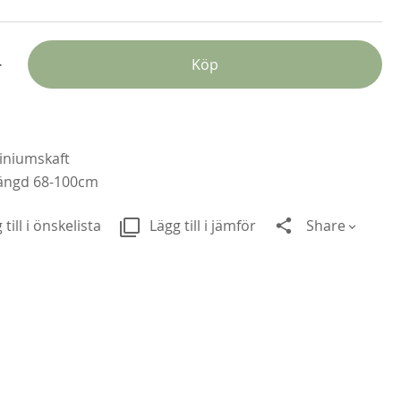
+
Köp
iniumskaft
längd 68-100cm
 till i önskelista
Lägg till i jämför
Share