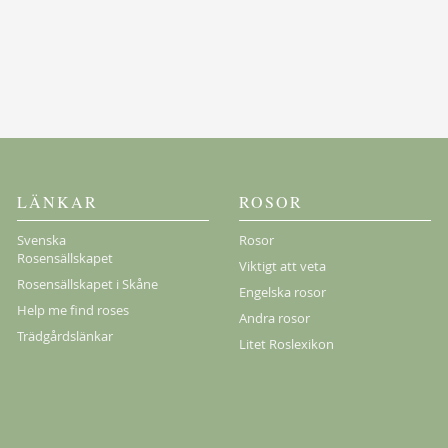
Köp
LÄNKAR
ROSOR
Svenska
Rosor
Rosensällskapet
Viktigt att veta
Rosensällskapet i Skåne
Engelska rosor
Help me find roses
Andra rosor
Trädgårdslänkar
Litet Roslexikon