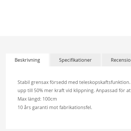
Christine Hélène'
Hoppa
till
298,00 kr
början
av
bildgalleriet
Beskrivning
Specifikationer
Recensio
Stabil grensax försedd med teleskopskaftsfunktion.
upp till 50% mer kraft vid klippning. Anpassad för a
Max längd: 100cm
10 års garanti mot fabrikationsfel.