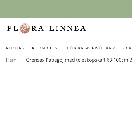
Hoppa
till
innehållet
ROSOR
KLEMATIS
LÖKAR & KNÖLAR
VÄX
Hem
Grensax Papegoj med teleskopskaft 68-100cm B
Hoppa
KANSKE NÅGON AV DESSA PROD
till
slutet
av
bildgalleriet