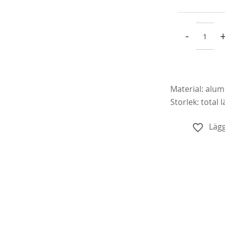
-
Material:
alum
Köp
Storlek: t
otal 
Lägg