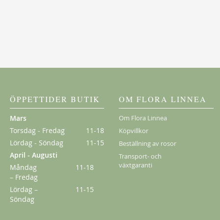
Klematis Summer Snow/Paul Farges
239,00 kr
ÖPPETTIDER BUTIK
OM FLORA LINNEA
Mars
Om Flora Linnea
Torsdag - Fredag
11-18
Köpvillkor
Lördag - Söndag
11-15
Beställning av rosor
April - Augusti
Transport- och
växtgaranti
Måndag
11-18
– Fredag
Lördag –
11-15
Söndag
New Dawn
189,00 kr