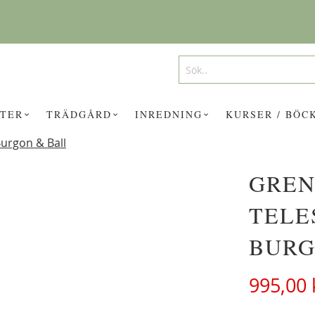
Search
Search
TER
TRÄDGÅRD
INREDNING
KURSER / BÖC
urgon & Ball
GREN
UKTER KAN INTRESSERA DIG?
TELE
BURG
995,00 