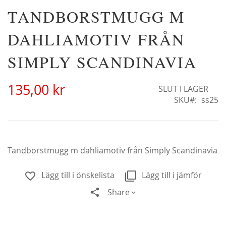
Hoppa
TANDBORSTMUGG M
Christine Hélène'
A
till
22
298,00 kr
början
DAHLIAMOTIV FRÅN
F
av
bildgalleriet
SIMPLY SCANDINAVIA
135,00 kr
SLUT I LAGER
SKU
ss25
Tandborstmugg m dahliamotiv från Simply Scandinavia
Lägg till i önskelista
Lägg till i jämför
Share