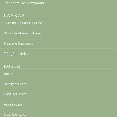
Transport- och växtgaranti
LÄNKAR
Peace
Svenska Rosensällskapet
198,00 kr
Från
159,00 kr
Rosensällskapet i Skåne
Help me find roses
Trädgårdslänkar
ROSOR
Rosor
Viktigt att veta
Engelska rosor
Andra rosor
Litet Roslexikon