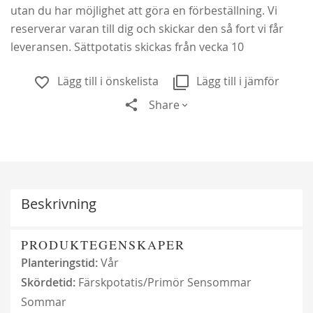
utan du har möjlighet att göra en förbeställning. Vi
reserverar varan till dig och skickar den så fort vi får
leveransen. Sättpotatis skickas från vecka 10
Lägg till i önskelista
Lägg till i jämför
Share
Beskrivning
Alchymist
229,00 kr
PRODUKTEGENSKAPER
Från
179,00 kr
Planteringstid:
Vår
Skördetid:
Färskpotatis/Primör
Sensommar
Sommar