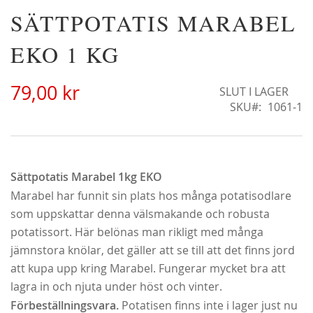
Hoppa
SÄTTPOTATIS MARABEL
Christine Hélène'
till
298,00 kr
början
EKO 1 KG
av
bildgalleriet
79,00 kr
SLUT I LAGER
SKU
1061-1
Sättpotatis Marabel 1kg EKO
Marabel har funnit sin plats hos många potatisodlare
som uppskattar denna välsmakande och robusta
potatissort. Här belönas man rikligt med många
jämnstora knölar, det gäller att se till att det finns jord
att kupa upp kring Marabel. Fungerar mycket bra att
Klematis Summer Snow/Paul Farges
lagra in och njuta under höst och vinter.
239,00 kr
Förbeställningsvara.
Potatisen finns inte i lager just nu