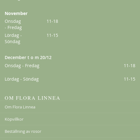
November
Onsdag
11-18
- Fredag
Lördag -
11-15
Ghislaine de Féligonde
Söndag
198,00 kr
Från
159,00 kr
December t o m 20/12
Onsdag - Fredag
11-18
Lördag - Söndag
11-15
OM FLORA LINNEA
Om Flora Linnea
Köpvillkor
Beställning av rosor