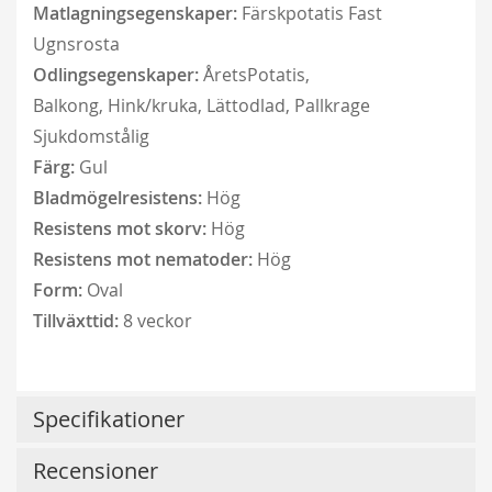
Matlagningsegenskaper:
Färskpotatis
Fast
Ugnsrosta
Odlingsegenskaper:
ÅretsPotatis,
Balkong,
Hink/kruka,
Lättodlad,
Pallkrage
Sjukdomstålig
Färg:
Gul
Bladmögelresistens:
Hög
Resistens mot skorv:
Hög
Resistens mot nematoder:
Hög
Lykkefund
Form:
Oval
229,00 kr
Tillväxttid:
8 veckor
Från
179,00 kr
Specifikationer
Recensioner