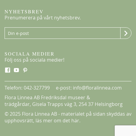
Louise Bugnet
NYHETSBREV
198,00 kr
Prenumerera på vårt nyhetsbrev.
Från
159,00 kr
SOCIALA MEDIER
Följ oss på sociala medier!
Telefon: 042-327799 e-post: info@floralinnea.com
Flora Linnea AB Fredriksdal museer &
trädgårdar,
Gisela Trapps väg 3
, 254 37 Helsingborg
© 2025 Flora Linnea AB - materialet på sidan skyddas av
upphovsrätt,
läs mer om det här.
Kordes Aloha
229,00 kr
Från
179,00 kr