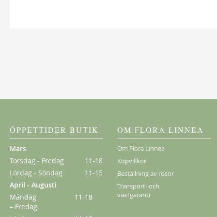
New Dawn
189,00 kr
Från
149,00 kr
ÖPPETTIDER BUTIK
OM FLORA LINNEA
Mars
Om Flora Linnea
Torsdag - Fredag
11-18
Köpvillkor
Lördag - Söndag
11-15
Beställning av rosor
April - Augusti
Transport- och
växtgaranti
Måndag
11-18
Kordes Aloha
– Fredag
229,00 kr