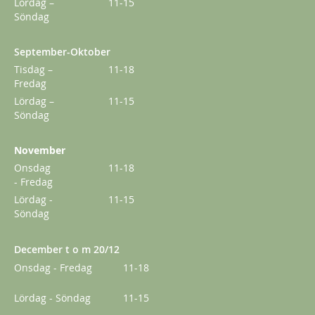
Lördag –
11-15
Från
179,00 kr
Söndag
September-Oktober
Tisdag –
11-18
Fredag
Lördag –
11-15
Söndag
November
Onsdag
11-18
- Fredag
Lördag -
11-15
Söndag
December t o m 20/12
Klematis Summer Snow/Paul Farges
Onsdag - Fredag
11-18
239,00 kr
Lördag - Söndag
11-15