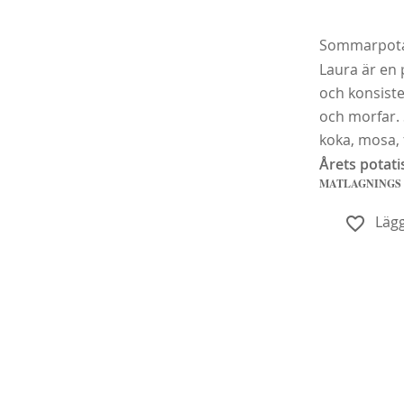
Sommarpotat
Laura är en 
och konsist
och morfar.
koka, mosa, f
Årets potati
Köp
MATLAGNINGS
Lägg