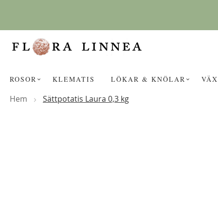
Hoppa
till
innehållet
ROSOR
KLEMATIS
LÖKAR & KNÖLAR
VÄX
Hem
Sättpotatis Laura 0,3 kg
Hoppa
KANSKE NÅGON AV DESSA PROD
till
slutet
av
bildgalleriet