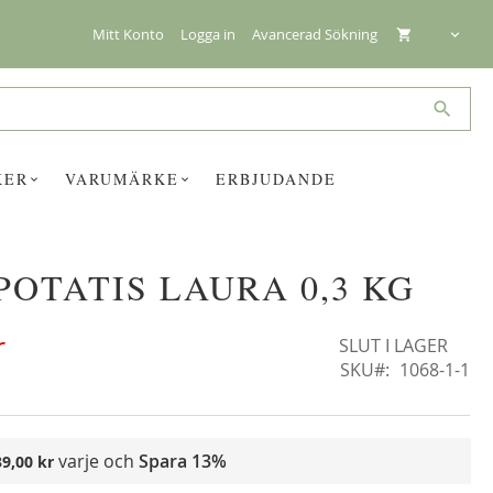
Mitt Konto
Logga in
Avancerad Sökning
Search
KER
VARUMÄRKE
ERBJUDANDE
POTATIS LAURA 0,3 KG
☓
r
SLUT I LAGER
SKU
1068-1-1
varje och
Spara
13%
39,00 kr