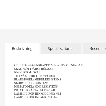
Christine Hélène'
Hoppa
till
298,00 kr
början
av
bildgalleriet
Beskrivning
Specifikationer
Recensio
ODLINGS – EGENSKAPER & FÖRUTSÄTTNINGAR:
SKAL-/KÖTTFÄRG: RÖD/GUL
KNÖLFORM: OVAL
TILLVÄXTTID: 11-14 VECKOR
BLADMÖGEL: MEDELRESISTENS
SKORV: HÖG RESISTENS
NEMATODER: HÖG RESISTENS
POTATISKRÄFTA: EJ TESTAD
LÄMPLIG FÖR HINKODLING: NEJ
LÄMPLIG FÖR INLAGRING: JA