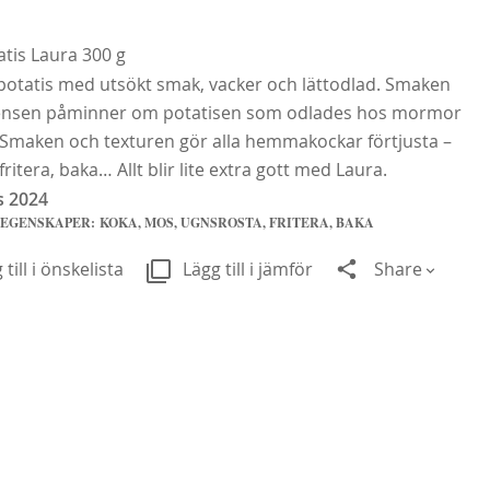
is Laura 300 g
potatis med utsökt smak, vacker och lättodlad. Smaken
ensen påminner om potatisen som odlades hos mormor
 Smaken och texturen gör alla hemmakockar förtjusta –
ritera, baka… Allt blir lite extra gott med Laura.
s 2024
 EGENSKAPER:
KOKA, MOS, UGNSROSTA, FRITERA, BAKA
 till i önskelista
Lägg till i jämför
Share