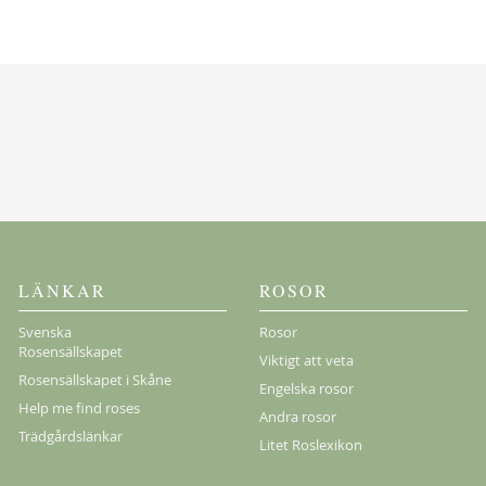
Köp
LÄNKAR
ROSOR
Svenska
Rosor
Rosensällskapet
Viktigt att veta
Rosensällskapet i Skåne
Engelska rosor
Help me find roses
Andra rosor
Trädgårdslänkar
Litet Roslexikon