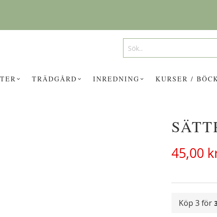
Search
Search
TER
TRÄDGÅRD
INREDNING
KURSER / BÖC
SÄTT
UKTER KAN INTRESSERA DIG?
45,00 k
Köp 3 för