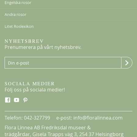
Engelska rosor
Andra rosor
Peace
Litet Roslexikon
198,00 kr
Från
159,00 kr
NYHETSBREV
Prenumerera på vårt nyhetsbrev.
SOCIALA MEDIER
Följ oss på sociala medier!
Telefon: 042-327799 e-post: info@floralinnea.com
Flora Linnea AB Fredriksdal museer &
trädgårdar,
Gisela Trapps väg 3
, 254 37 Helsingborg