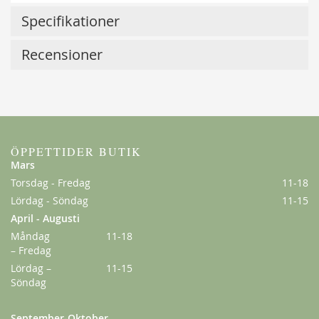
Specifikationer
Recensioner
ÖPPETTIDER BUTIK
Mars
Lykkefund
Torsdag - Fredag
11-18
Lördag - Söndag
11-15
229,00 kr
Från
179,00 kr
April - Augusti
Måndag
11-18
– Fredag
Lördag –
11-15
Söndag
September-Oktober