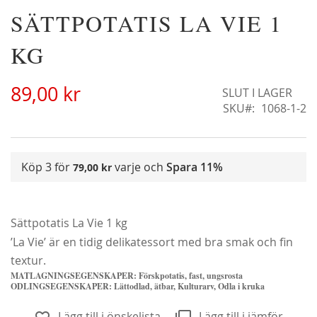
Hoppa
SÄTTPOTATIS LA VIE 1
Christine Hélène'
till
298,00 kr
början
KG
av
bildgalleriet
89,00 kr
SLUT I LAGER
SKU
1068-1-2
Köp 3 för
varje och
Spara
11%
79,00 kr
Sättpotatis La Vie 1 kg
’La Vie’ är en tidig delikatessort med bra smak och fin
textur.
MATLAGNINGSEGENSKAPER:
Förskpotatis, fast, ungsrosta
Klematis Summer Snow/Paul Farges
ODLINGSEGENSKAPER: Lättodlad, ätbar, Kulturarv, Odla i kruka
239,00 kr
Lägg till i önskelista
Lägg till i jämför