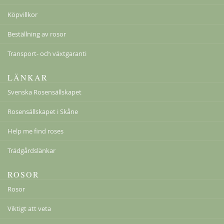
Köpvillkor
Beställning av rosor
Transport- och växtgaranti
Ghislaine de Féligonde
LÄNKAR
198,00 kr
Från
159,00 kr
Svenska Rosensällskapet
Rosensällskapet i Skåne
Help me find roses
Trädgårdslänkar
ROSOR
Rosor
Viktigt att veta