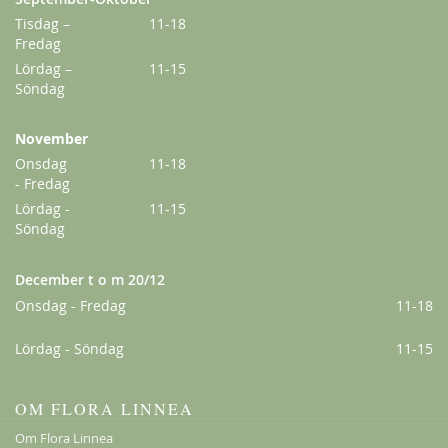
Tisdag –
11-18
Fredag
Lördag –
11-15
Söndag
November
Onsdag
11-18
- Fredag
Amadeus
Lördag -
11-15
229,00 kr
Söndag
Från
179,00 kr
December t o m 20/12
Onsdag - Fredag
11-18
Lördag - Söndag
11-15
OM FLORA LINNEA
Om Flora Linnea