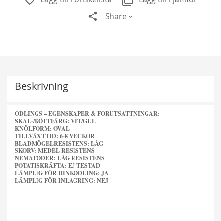
Share
Beskrivning
ODLINGS – EGENSKAPER & FÖRUTSÄTTNINGAR:
SKAL-/KÖTTFÄRG: VIT/GUL
KNÖLFORM: OVAL
TILLVÄXTTID: 6-8 VECKOR
BLADMÖGELRESISTENS: LÅG
SKORV: MEDEL RESISTENS
Alchymist
NEMATODER: LÅG RESISTENS
POTATISKRÄFTA: EJ TESTAD
229,00 kr
LÄMPLIG FÖR HINKODLING: JA
Från
179,00 kr
LÄMPLIG FÖR INLAGRING: NEJ