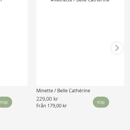
Minette / Belle Cathérine
229,00 kr
Köp
Köp
Från
179,00 kr