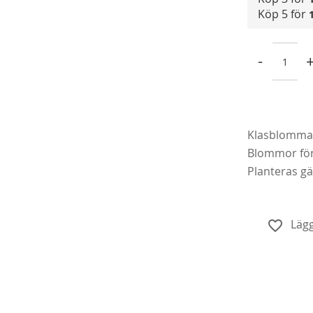
Köp 5 för
-
Klasblommand
Köp
Blommor förs
Planteras gä
Lägg