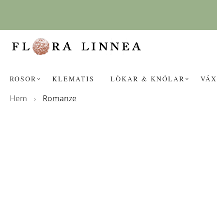
Hoppa
till
innehållet
ROSOR
KLEMATIS
LÖKAR & KNÖLAR
VÄX
Hem
Romanze
Hoppa
KANSKE NÅGON AV DESSA PROD
till
slutet
av
bildgalleriet