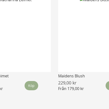
eimet
Maidens Blush
229,00 kr
Köp
kr
Från
179,00 kr