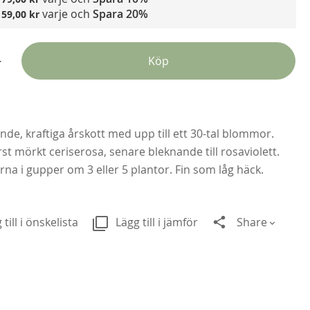
varje och
Spara
20%
159,00 kr
+
Köp
Ly
229
e, kraftiga årskott med upp till ett 30-tal blommor.
Fr
t mörkt ceriserosa, senare bleknande till rosaviolett.
rna i gupper om 3 eller 5 plantor. Fin som låg häck.
 till i önskelista
Lägg till i jämför
Share