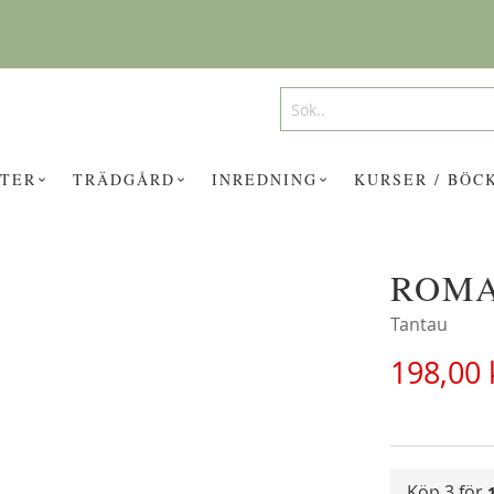
Search
Search
TER
TRÄDGÅRD
INREDNING
KURSER / BÖC
ROM
UKTER KAN INTRESSERA DIG?
Tantau
198,00 
Köp 3 för