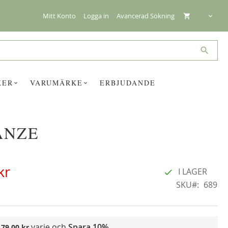
Mitt Konto
Logga in
Avancerad Sökning
Search
KER
VARUMÄRKE
ERBJUDANDE
ANZE
☓
kr
I LAGER
SKU
689
varje och
Spara
10%
179,00 kr