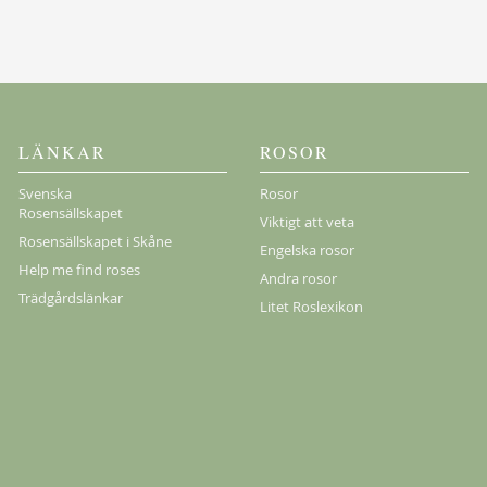
LÄNKAR
ROSOR
Svenska
Rosor
Rosensällskapet
Viktigt att veta
Rosensällskapet i Skåne
Engelska rosor
Help me find roses
Andra rosor
Trädgårdslänkar
Litet Roslexikon