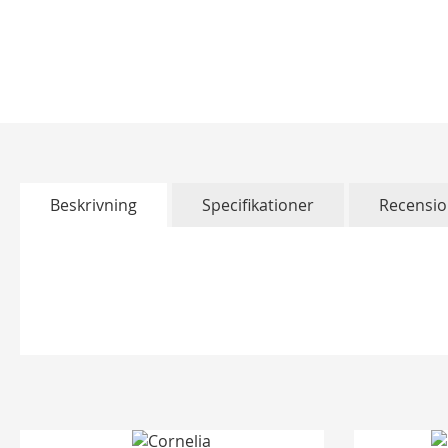
Hoppa
till
början
av
bildgalleriet
Beskrivning
Specifikationer
Recensio