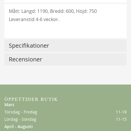
Mått: Längd: 1190, Bredd: 600, Höjd: 750
Leveranstid 4-6 veckor.
Specifikationer
Recensioner
Lykkefund
229,00 kr
Från
179,00 kr
ÖPPETTIDER BUTIK
Mars
Torsdag - Fredag
11-18
Lördag - Söndag
11-15
April - Augusti