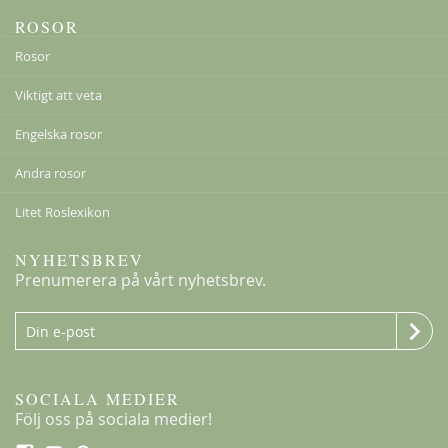
ROSOR
Rosor
Klematis Summer Snow/Paul Farges
Viktigt att veta
239,00 kr
Engelska rosor
Andra rosor
Litet Roslexikon
NYHETSBREV
Prenumerera på vårt nyhetsbrev.
SOCIALA MEDIER
Följ oss på sociala medier!