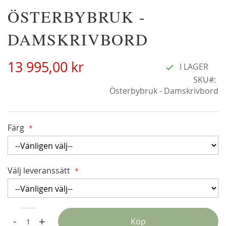
Hoppa
ÖSTERBYBRUK -
Christine Hélène'
till
298,00 kr
början
DAMSKRIVBORD
av
bildgalleriet
13 995,00 kr
I LAGER
SKU
Österbybruk - Damskrivbord
Färg
Välj leveranssätt
Alchymist
229,00 kr
-
+
Köp
Från
179,00 kr