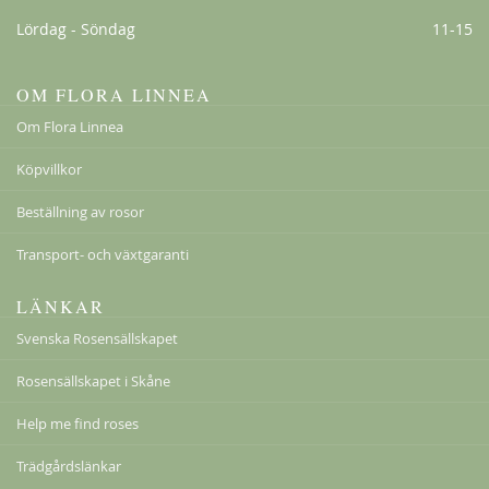
Lördag - Söndag
11-15
OM FLORA LINNEA
Om Flora Linnea
Kordes Aloha
Köpvillkor
229,00 kr
Beställning av rosor
Från
179,00 kr
Transport- och växtgaranti
LÄNKAR
Svenska Rosensällskapet
Rosensällskapet i Skåne
Help me find roses
Trädgårdslänkar