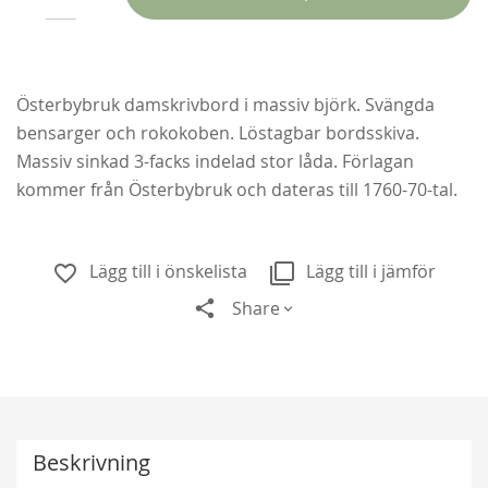
Österbybruk damskrivbord i massiv björk. Svängda
bensarger och rokokoben. Löstagbar bordsskiva.
Massiv sinkad 3-facks indelad stor låda.
Förlagan
kommer från Österbybruk och dateras till 1760-70-tal.
Lägg till i önskelista
Lägg till i jämför
Share
Ghislaine de Féligonde
198,00 kr
Från
159,00 kr
Beskrivning