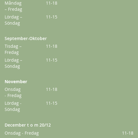
Måndag
11-18
– Fredag
Lördag –
11-15
Söndag
September-Oktober
Tisdag –
11-18
Fredag
Lördag –
11-15
Louise Bugnet
Söndag
198,00 kr
Från
159,00 kr
November
Onsdag
11-18
- Fredag
Lördag -
11-15
Söndag
December t o m 20/12
Onsdag - Fredag
11-18