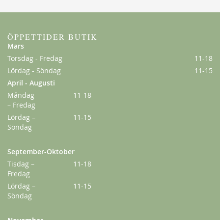
ÖPPETTIDER BUTIK
Mars
Torsdag - Fredag
11-18
Lördag - Söndag
11-15
April - Augusti
Måndag
11-18
– Fredag
Lördag –
11-15
Söndag
Kordes Aloha
229,00 kr
September-Oktober
Från
179,00 kr
Tisdag –
11-18
Fredag
Lördag –
11-15
Söndag