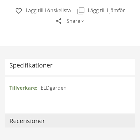
Lägg till i önskelista
Lägg till i jämför
Share
Specifikationer
Mer
ELDgarden
information
New Dawn
189,00 kr
Recensioner
Från
149,00 kr