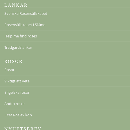
LÄNKAR
Svenska Rosensällskapet
Rosensällskapet i Skåne
Help me find roses
Lykkefund
229,00 kr
Trädgårdslänkar
Från
179,00 kr
ROSOR
Rosor
Viktigt att veta
Engelska rosor
Andra rosor
Litet Roslexikon
NYHETSBREV