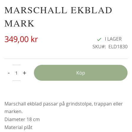
Hoppa
MARSCHALL EKBLAD
Alchymist
till
229,00 kr
början
MARK
Från
179,00 kr
av
bildgalleriet
349,00 kr
I LAGER
SKU
ELD1830
-
+
Köp
Marschall ekblad passar på grindstolpe, trappan eller
marken.
Diameter 18 cm
Christine Hélène'
Material plåt
298,00 kr