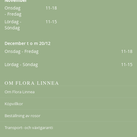
November
Onsdag
11-18
- Fredag
Lördag -
11-15
Söndag
December t o m 20/12
Onsdag - Fredag
11-18
Lördag - Söndag
11-15
Klematis Summer Snow/Paul Farges
239,00 kr
OM FLORA LINNEA
Om Flora Linnea
Köpvillkor
Beställning av rosor
Transport- och växtgaranti