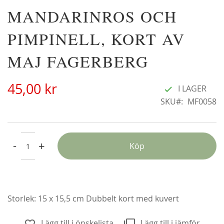
Hoppa
MANDARINROS OCH
Christine Hélène'
A
till
22
298,00 kr
början
PIMPINELL, KORT AV
F
av
bildgalleriet
MAJ FAGERBERG
45,00 kr
I LAGER
SKU
MF0058
-
+
Köp
Storlek: 15 x 15,5 cm Dubbelt kort med kuvert
Lägg till i önskelista
Lägg till i jämför