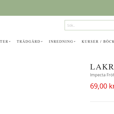
Search
Search
TER
TRÄDGÅRD
INREDNING
KURSER / BÖC
LAKR
UKTER KAN INTRESSERA DIG?
Impecta Frö
69,00 k