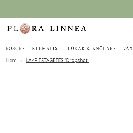
Hoppa
till
innehållet
ROSOR
KLEMATIS
LÖKAR & KNÖLAR
VÄX
Hem
LAKRITSTAGETES 'Dropshot'
Hoppa
KANSKE NÅGON AV DESSA PROD
till
slutet
av
bildgalleriet