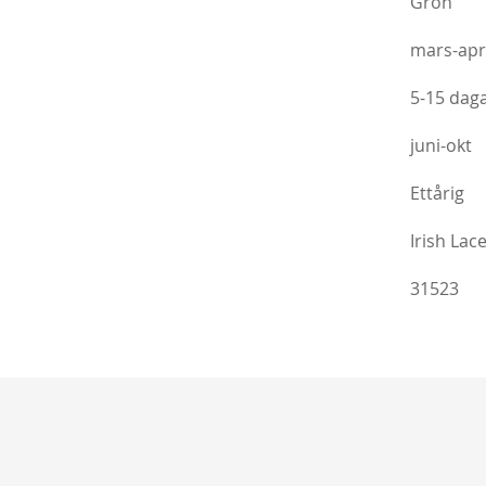
Grön
mars-apr
Köp
5-15 dag
juni-okt
Ettårig
Irish Lac
31523