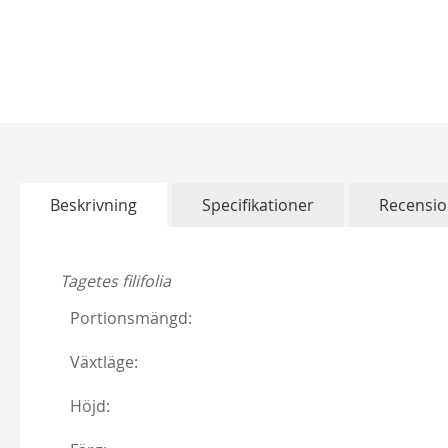
Alchymist
Hoppa
229,00 kr
till
Från
179,00 kr
början
av
bildgalleriet
Beskrivning
Specifikationer
Recensio
Tagetes filifolia
Portionsmängd:
Växtläge:
Höjd: