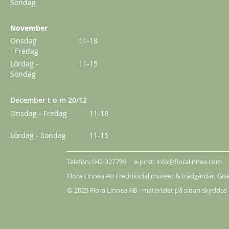
Söndag
November
Onsdag
11-18
- Fredag
Lördag -
11-15
Söndag
December t o m 20/12
Onsdag - Fredag
11-18
Lördag - Söndag
11-15
Lykkefund
Telefon: 042-327799 e-post: info@floralinnea.com
229,00 kr
Från
179,00 kr
Flora Linnea AB Fredriksdal museer & trädgårdar,
Gis
© 2025 Flora Linnea AB - materialet på sidan skyddas