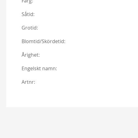
Färg:
New Dawn
Såtid:
189,00 kr
Från
149,00 kr
Grotid:
Blomtid/Skördetid:
Årighet:
Engelskt namn:
Artnr:
Kordes Aloha
229,00 kr