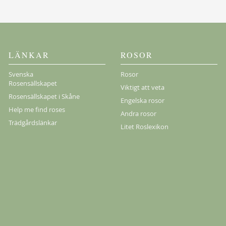
Köp
LÄNKAR
ROSOR
Svenska
Rosor
Rosensällskapet
Viktigt att veta
Rosensällskapet i Skåne
Engelska rosor
Help me find roses
Andra rosor
Trädgårdslänkar
Litet Roslexikon
Köp