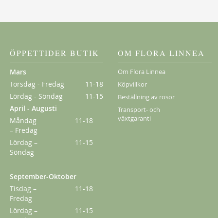
Från
179,00 kr
ÖPPETTIDER BUTIK
OM FLORA LINNEA
Mars
Om Flora Linnea
Torsdag - Fredag
11-18
Köpvillkor
Lördag - Söndag
11-15
Beställning av rosor
April - Augusti
Transport- och
växtgaranti
Måndag
11-18
– Fredag
Lördag –
11-15
Söndag
Klematis Summer Snow/Paul Farges
September-Oktober
Tisdag –
11-18
239,00 kr
Fredag
Lördag –
11-15