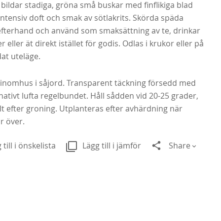
 bildar stadiga, gröna små buskar med finflikiga blad
ntensiv doft och smak av sötlakrits. Skörda späda
 efterhand och använd som smaksättning av te, drinkar
 eller ät direkt istället för godis. Odlas i krukor eller på
at uteläge.
 inomhus i såjord. Transparent täckning försedd med
rnativt lufta regelbundet. Håll sådden vid 20-25 grader,
alt efter groning. Utplanteras efter avhärdning när
är över.
 till i önskelista
Lägg till i jämför
Share