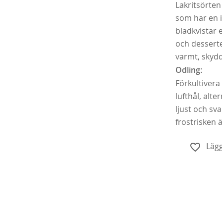
Lakritsörten
som har en i
bladkvistar
och desserter
varmt, skydd
Odling:
Förkultivera
lufthål, alte
Köp
ljust och sv
frostrisken 
Lägg