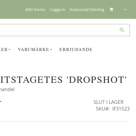
Mitt Konto
Logga in
Avancerad Sökning
Search
KER
VARUMÄRKE
ERBJUDANDE
ITSTAGETES 'DROPSHOT'
☓
handel
r
SLUT I LAGER
SKU
IF31523