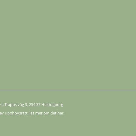
Köp
ela Trapps väg 3
, 254 37 Helsingborg
 av upphovsrätt,
läs mer om det här.