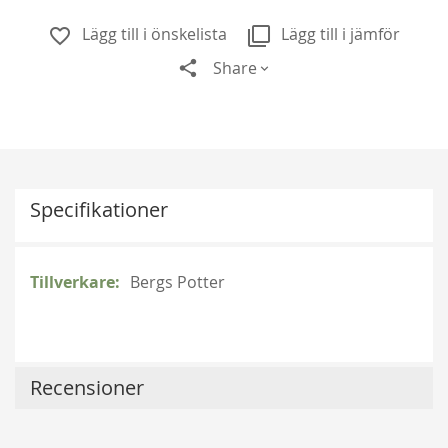
Lägg till i önskelista
Lägg till i jämför
Share
Specifikationer
Mer
Bergs Potter
information
Klematis Summer Snow/Paul Farges
239,00 kr
Recensioner