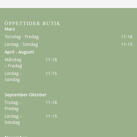
ÖPPETTIDER BUTIK
Mars
Torsdag - Fredag
11-18
Lördag - Söndag
11-15
April - Augusti
Måndag
11-18
– Fredag
Lördag –
11-15
New Dawn
Söndag
189,00 kr
Från
149,00 kr
September-Oktober
Tisdag –
11-18
Fredag
Lördag –
11-15
Söndag