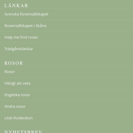
LÄNKAR
Svenska Rosensällskapet
Rosensällskapet i Skåne
Help me find roses
Kordes Aloha
229,00 kr
Trädgårdslänkar
Från
179,00 kr
ROSOR
Rosor
Viktigt att veta
Engelska rosor
Andra rosor
Litet Roslexikon
NYHETSBREV