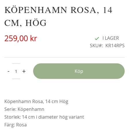
Hoppa
KÖPENHAMN ROSA, 14
Christine Hélène'
till
298,00 kr
början
CM, HÖG
av
bildgalleriet
259,00 kr
I LAGER
SKU
KR14RPS
-
+
Köp
Köpenhamn Rosa, 14 cm Hög
Serie: Köpenhamn
Alchymist
Storlek: 14 cm i diameter hög variant
229,00 kr
Färg: Rosa
Från
179,00 kr