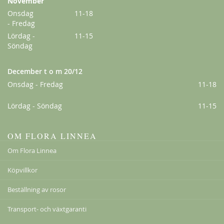
November
Onsdag
11-18
- Fredag
Lördag -
11-15
Söndag
December t o m 20/12
Onsdag - Fredag
11-18
Ghislaine de Féligonde
Lördag - Söndag
11-15
198,00 kr
Från
159,00 kr
OM FLORA LINNEA
Om Flora Linnea
Köpvillkor
Beställning av rosor
Transport- och växtgaranti