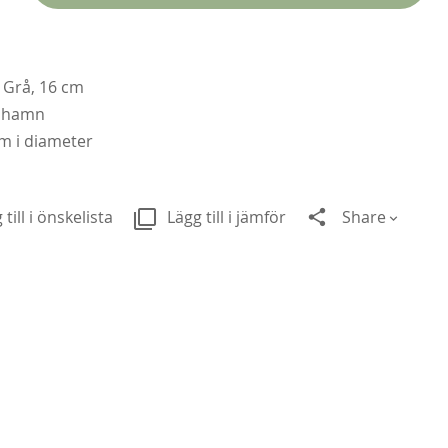
Grå, 16 cm
enhamn
cm i diameter
 till i önskelista
Lägg till i jämför
Share