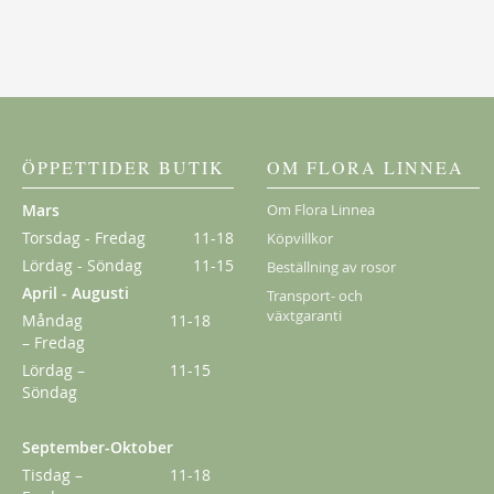
New Dawn
189,00 kr
Från
149,00 kr
ÖPPETTIDER BUTIK
OM FLORA LINNEA
Mars
Om Flora Linnea
Torsdag - Fredag
11-18
Köpvillkor
Lördag - Söndag
11-15
Beställning av rosor
April - Augusti
Transport- och
växtgaranti
Måndag
11-18
– Fredag
Lördag –
11-15
Söndag
September-Oktober
Kordes Aloha
Tisdag –
11-18
229,00 kr