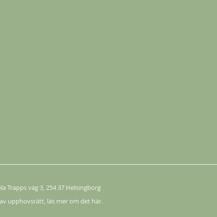
Köp
ela Trapps väg 3
, 254 37 Helsingborg
Köp
 av upphovsrätt,
läs mer om det här.