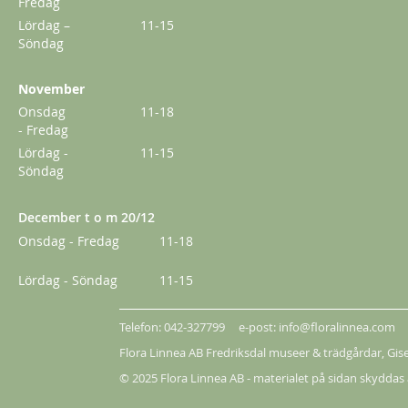
Fredag
Från
179,00 kr
Lördag –
11-15
Söndag
November
Onsdag
11-18
- Fredag
Lördag -
11-15
Söndag
December t o m 20/12
Onsdag - Fredag
11-18
Lördag - Söndag
11-15
Klematis Summer Snow/Paul Farges
Telefon: 042-327799 e-post: info@floralinnea.com
Flora Linnea AB Fredriksdal museer & trädgårdar,
Gis
239,00 kr
© 2025 Flora Linnea AB - materialet på sidan skyddas