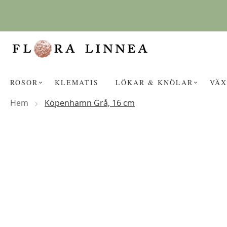
Hoppa
till
innehållet
ROSOR
KLEMATIS
LÖKAR & KNÖLAR
VÄX
Hem
Köpenhamn Grå, 16 cm
Hoppa
KANSKE NÅGON AV DESSA PROD
till
slutet
av
bildgalleriet