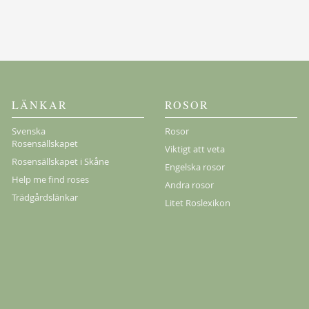
Köp
LÄNKAR
ROSOR
Svenska
Rosor
Rosensällskapet
Viktigt att veta
Rosensällskapet i Skåne
Engelska rosor
Help me find roses
Andra rosor
Trädgårdslänkar
Litet Roslexikon