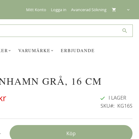
Mitt Konto
Logga in
Avancerad Sökning
Search
KER
VARUMÄRKE
ERBJUDANDE
NHAMN GRÅ, 16 CM
☓
kr
I LAGER
SKU
KG16S
+
Köp