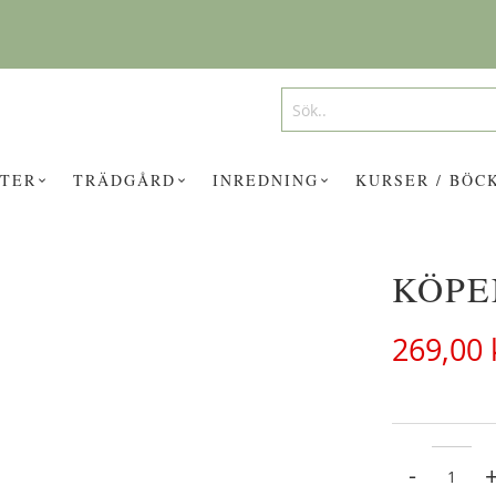
Search
Search
TER
TRÄDGÅRD
INREDNING
KURSER / BÖC
KÖPE
UKTER KAN INTRESSERA DIG?
269,00 
-