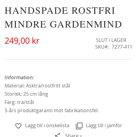
Hoppa
HANDSPADE ROSTFRI
Alchymist
N
till
229,00 kr
18
början
MINDRE GARDENMIND
Från
179,00 kr
F
av
bildgalleriet
249,00 kr
SLUT I LAGER
SKU
7277-411
Information:
Material: Askträ/rostfritt stål
Storlek: 25 cm lång
Färg: trä/stål
5-års produktgaranti mot fabrikationsfel.
Lägg till i önskelista
Lägg till i jämför
Share