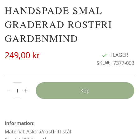
Hoppa
HANDSPADE SMAL
Alchymist
N
till
229,00 kr
18
början
GRADERAD ROSTFRI
Från
179,00 kr
F
av
bildgalleriet
GARDENMIND
249,00 kr
I LAGER
SKU
7377-003
-
+
Köp
Information:
Material: Askträ/rostfritt stål