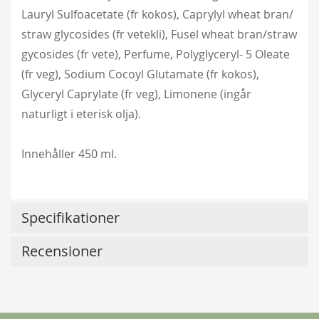
Lauryl Sulfoacetate (fr kokos), Caprylyl wheat bran/
straw glycosides (fr vetekli), Fusel wheat bran/straw
gycosides (fr vete), Perfume, Polyglyceryl- 5 Oleate
(fr veg), Sodium Cocoyl Glutamate (fr kokos),
Glyceryl Caprylate (fr veg), Limonene (ingår
naturligt i eterisk olja).
Innehåller 450 ml.
Lykkefund
229,00 kr
Specifikationer
Från
179,00 kr
Recensioner