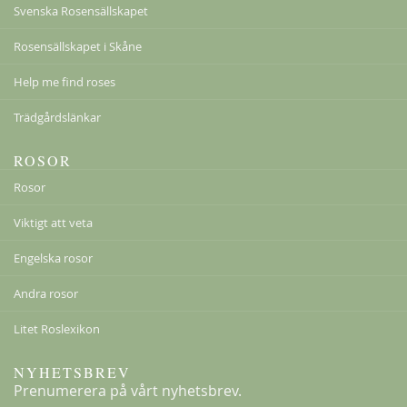
Svenska Rosensällskapet
Rosensällskapet i Skåne
Peace
Help me find roses
198,00 kr
Från
159,00 kr
Trädgårdslänkar
ROSOR
Rosor
Viktigt att veta
Engelska rosor
Andra rosor
Litet Roslexikon
NYHETSBREV
Prenumerera på vårt nyhetsbrev.