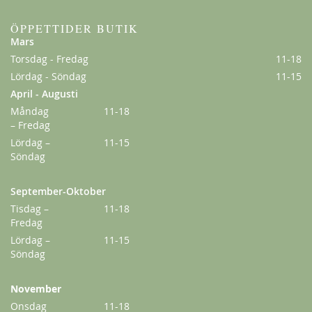
ÖPPETTIDER BUTIK
Mars
Torsdag - Fredag
11-18
Lördag - Söndag
11-15
April - Augusti
Måndag
11-18
– Fredag
Amadeus
Lördag –
11-15
229,00 kr
Söndag
Från
179,00 kr
September-Oktober
Tisdag –
11-18
Fredag
Lördag –
11-15
Söndag
November
Onsdag
11-18