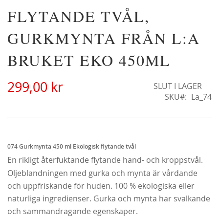
Hoppa
FLYTANDE TVÅL,
Christine Hélène'
till
298,00 kr
början
GURKMYNTA FRÅN L:A
av
bildgalleriet
BRUKET EKO 450ML
299,00 kr
SLUT I LAGER
SKU
La_74
074 Gurkmynta 450 ml Ekologisk flytande tvål
En rikligt återfuktande flytande hand- och kroppstvål.
Oljeblandningen med gurka och mynta är vårdande
och uppfriskande för huden. 100 % ekologiska eller
Alchymist
naturliga ingredienser. Gurka och mynta har svalkande
229,00 kr
och sammandragande egenskaper.
Från
179,00 kr