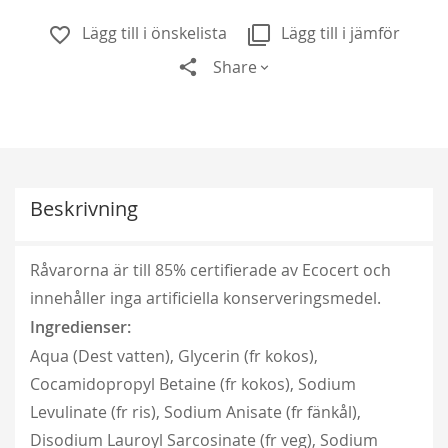
Lägg till i önskelista
Lägg till i jämför
Share
Beskrivning
Råvarorna är till 85% certifierade av Ecocert och
innehåller inga artificiella konserveringsmedel.
Ingredienser:
Klematis Summer Snow/Paul Farges
Aqua (Dest vatten), Glycerin (fr kokos),
239,00 kr
Cocamidopropyl Betaine (fr kokos), Sodium
Levulinate (fr ris), Sodium Anisate (fr fänkål),
Disodium Lauroyl Sarcosinate (fr veg), Sodium