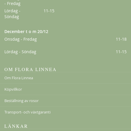
- Fredag
Lördag -
11-15
Söndag
December t o m 20/12
Ghislaine de Féligonde
Onsdag - Fredag
11-18
198,00 kr
Lördag - Söndag
11-15
Från
159,00 kr
OM FLORA LINNEA
Om Flora Linnea
Köpvillkor
Beställning av rosor
Transport- och växtgaranti
LÄNKAR