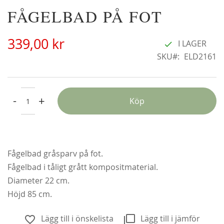
Hoppa
FÅGELBAD PÅ FOT
Alchymist
C
till
229,00 kr
29
början
Från
179,00 kr
339,00 kr
av
I LAGER
bildgalleriet
SKU
ELD2161
-
+
Köp
Fågelbad gråsparv på fot.
Fågelbad i tåligt grått kompositmaterial.
Diameter 22 cm.
Höjd 85 cm.
Lägg till i önskelista
Lägg till i jämför