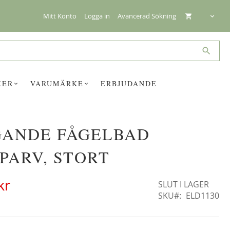
Mitt Konto
Logga in
Avancerad Sökning
Search
KER
VARUMÄRKE
ERBJUDANDE
ANDE FÅGELBAD
☓
PARV, STORT
kr
SLUT I LAGER
SKU
ELD1130