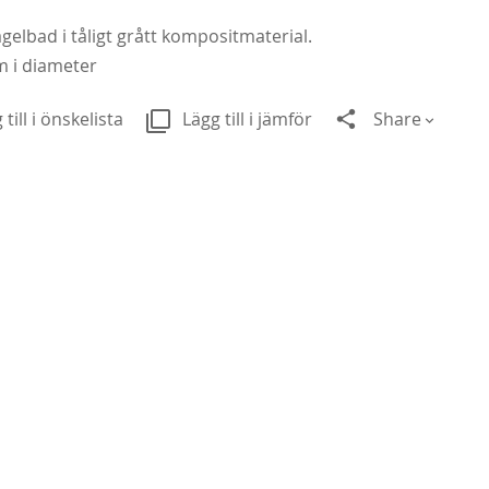
elbad i tåligt grått kompositmaterial.
m i diameter
 till i önskelista
Lägg till i jämför
Share
Al
229
Fr