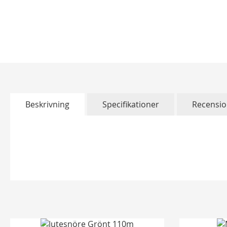
Hoppa
till
början
av
bildgalleriet
Beskrivning
Specifikationer
Recensio