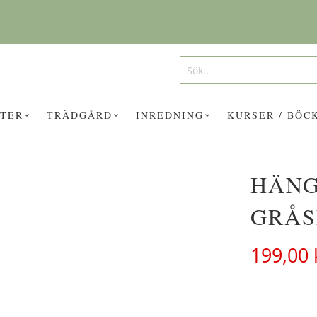
Search
Search
TER
TRÄDGÅRD
INREDNING
KURSER / BÖC
HÄNG
UKTER KAN INTRESSERA DIG?
GRÅS
199,00 