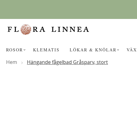
Hoppa
till
innehållet
ROSOR
KLEMATIS
LÖKAR & KNÖLAR
VÄX
Hem
Hängande fågelbad Gråsparv, stort
Hoppa
KANSKE NÅGON AV DESSA PROD
till
slutet
av
bildgalleriet