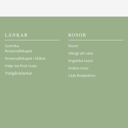
LÄNKAR
ROSOR
Svenska
Rosor
Rosensällskapet
Viktigt att veta
Rosensällskapet i Skåne
Engelska rosor
Help me find roses
Andra rosor
Trädgårdslänkar
Litet Roslexikon