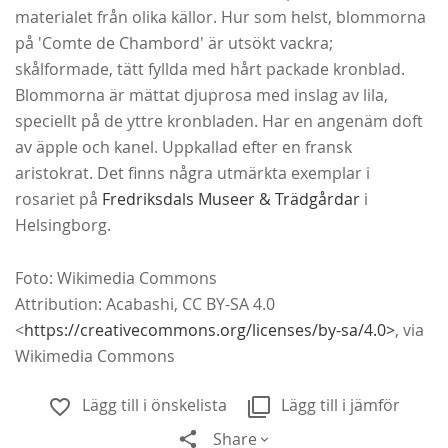
materialet från olika källor. Hur som helst, blommorna
på 'Comte de Chambord' är utsökt vackra;
skålformade, tätt fyllda med hårt packade kronblad.
Blommorna är mättat djuprosa med inslag av lila,
speciellt på de yttre kronbladen. Har en angenäm doft
av äpple och kanel. Uppkallad efter en fransk
aristokrat. Det finns några utmärkta exemplar i
rosariet på
Fredriksdals Museer & Trädgårdar
i
Helsingborg.
Foto: Wikimedia Commons
Attribution: Acabashi, CC BY-SA 4.0
<
https://creativecommons.org/licenses/by-sa/4.0>
, via
Wikimedia Commons
Lägg till i önskelista
Lägg till i jämför
Share