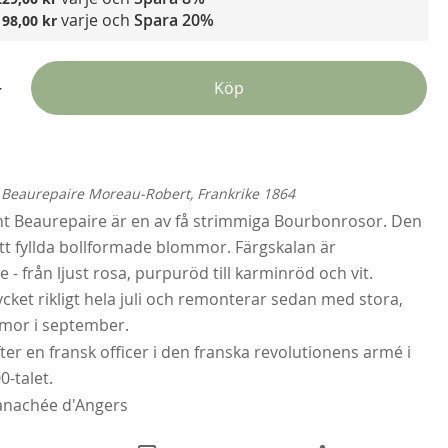
varje och
Spara
20%
198,00 kr
+
Köp
Ne
189
eaurepaire Moreau-Robert, Frankrike 1864
Fr
Beaurepaire är en av få strimmiga Bourbonrosor. Den
ätt fyllda bollformade blommor. Färgskalan är
- från ljust rosa, purpuröd till karminröd och vit.
et rikligt hela juli och remonterar sedan med stora,
mor i september.
ter en fransk officer i den franska revolutionens armé i
0-talet.
anachée d'Angers