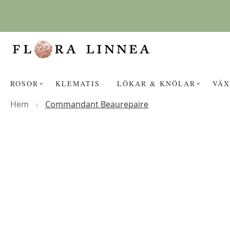
Hoppa
till
innehållet
ROSOR
KLEMATIS
LÖKAR & KNÖLAR
VÄX
Hem
Commandant Beaurepaire
Hoppa
KANSKE NÅGON AV DESSA PROD
till
slutet
av
bildgalleriet