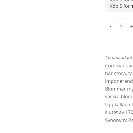
Köp 5 för
-
Commandant B
Köp
Commandant 
har stora, t
imponerande 
Blommar myck
vackra blom
Uppkallad ef
slutet av 170
Synonym: P