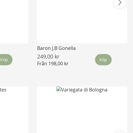
Baron J.B Gonella
249,00 kr
Köp
Köp
Från
198,00 kr