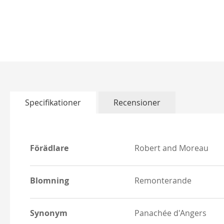
Hoppa
till
början
av
bildgalleriet
Specifikationer
Recensioner
Mer
Förädlare
Robert and Moreau
information
Blomning
Remonterande
Synonym
Panachée d'Angers