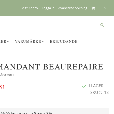
Mitt Konto
Logga in
Avancerad Sökning
Search
KER
VARUMÄRKE
ERBJUDANDE
ANDANT BEAUREPAIRE
☓
 Moreau
kr
I LAGER
SKU
18
varje och
Spara
8%
229,00 kr