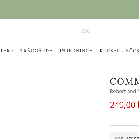
Search
Search
TER
TRÄDGÅRD
INREDNING
KURSER / BÖC
COMM
UKTER KAN INTRESSERA DIG?
Robert and
249,00 
Köp 3 för