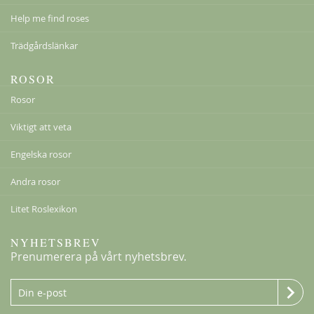
Help me find roses
Trädgårdslänkar
ROSOR
New Dawn
Rosor
189,00 kr
Från
149,00 kr
Viktigt att veta
Engelska rosor
Andra rosor
Litet Roslexikon
NYHETSBREV
Prenumerera på vårt nyhetsbrev.