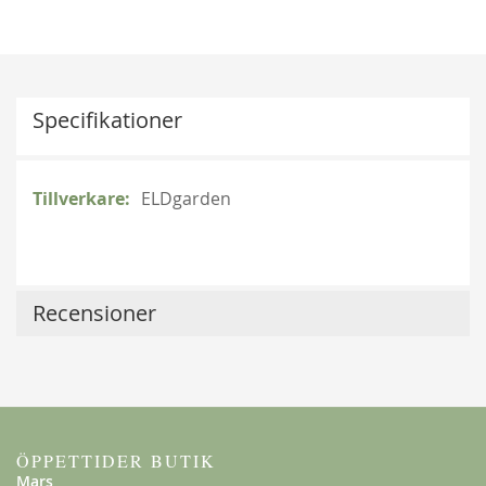
Specifikationer
Mer
ELDgarden
information
Recensioner
Klematis Summer Snow/Paul Farges
239,00 kr
ÖPPETTIDER BUTIK
Mars