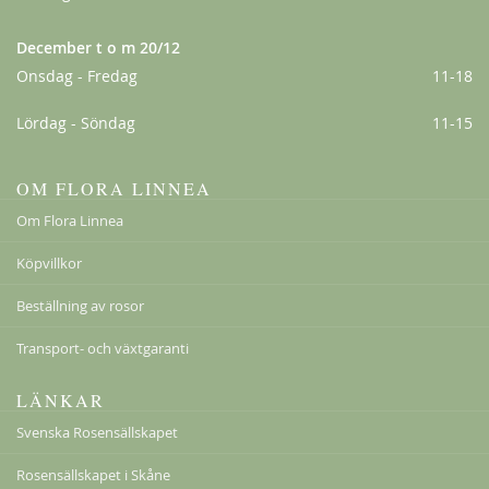
December t o m 20/12
Onsdag - Fredag
11-18
Lördag - Söndag
11-15
OM FLORA LINNEA
Ghislaine de Féligonde
Om Flora Linnea
198,00 kr
Köpvillkor
Från
159,00 kr
Beställning av rosor
Transport- och växtgaranti
LÄNKAR
Svenska Rosensällskapet
Rosensällskapet i Skåne