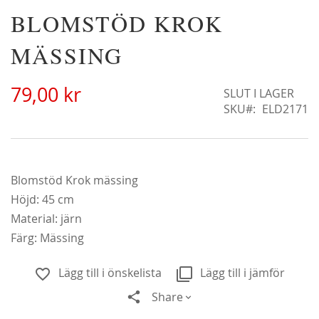
Hoppa
BLOMSTÖD KROK
Christine Hélène'
till
298,00 kr
början
MÄSSING
av
bildgalleriet
79,00 kr
SLUT I LAGER
SKU
ELD2171
Blomstöd Krok mässing
Höjd: 45 cm
Material: järn
Färg: Mässing
Lägg till i önskelista
Lägg till i jämför
Alchymist
Share
229,00 kr
Från
179,00 kr