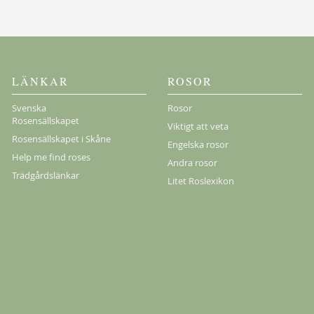
Köp
LÄNKAR
ROSOR
Svenska
Rosor
Rosensällskapet
Viktigt att veta
Rosensällskapet i Skåne
Engelska rosor
Help me find roses
Andra rosor
Trädgårdslänkar
Litet Roslexikon