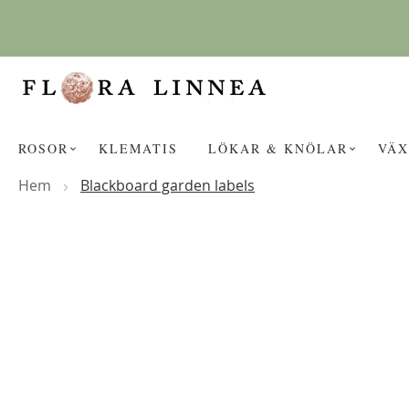
Hoppa
till
innehållet
ROSOR
KLEMATIS
LÖKAR & KNÖLAR
VÄX
Hem
Blackboard garden labels
Hoppa
KANSKE NÅGON AV DESSA PROD
till
slutet
av
bildgalleriet