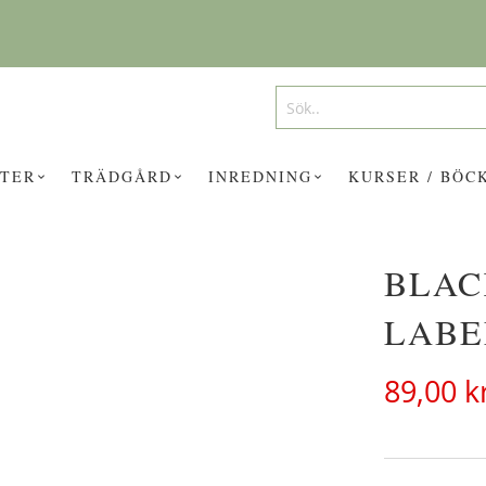
Search
Search
TER
TRÄDGÅRD
INREDNING
KURSER / BÖC
BLAC
UKTER KAN INTRESSERA DIG?
LABE
89,00 k