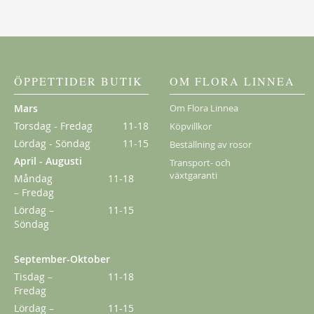
New Dawn
189,00 kr
Från
149,00 kr
ÖPPETTIDER BUTIK
OM FLORA LINNEA
Mars
Om Flora Linnea
Torsdag - Fredag
11-18
Köpvillkor
Lördag - Söndag
11-15
Beställning av rosor
April - Augusti
Transport- och
växtgaranti
Måndag
11-18
– Fredag
Lördag –
11-15
Söndag
September-Oktober
Tisdag –
11-18
Fredag
Klematis Summer Snow/Paul Farges
Lördag –
11-15