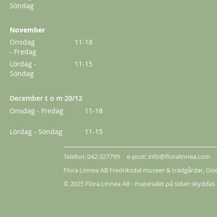
239,00 kr
Söndag
November
Onsdag
11-18
- Fredag
Lördag -
11-15
Söndag
December t o m 20/12
Onsdag - Fredag
11-18
Lördag - Söndag
11-15
Telefon: 042-327799 e-post: info@floralinnea.com
Queen of Sweden
Flora Linnea AB Fredriksdal museer & trädgårdar,
Gis
© 2025 Flora Linnea AB - materialet på sidan skyddas
289,00 kr
Från
249,00 kr