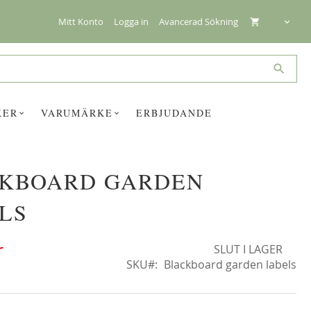
Mitt Konto
Logga in
Avancerad Sökning
Search
KER
VARUMÄRKE
ERBJUDANDE
KBOARD GARDEN
☓
LS
r
SLUT I LAGER
SKU
Blackboard garden labels