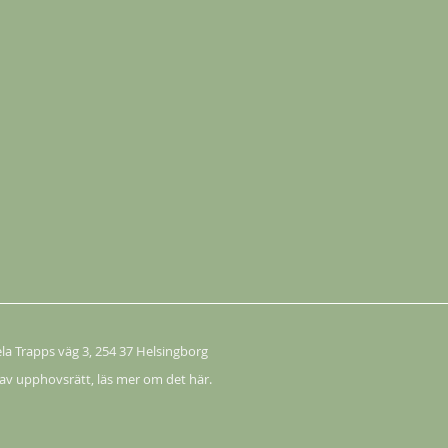
Köp
ela Trapps väg 3
, 254 37 Helsingborg
 av upphovsrätt,
läs mer om det här.
Köp