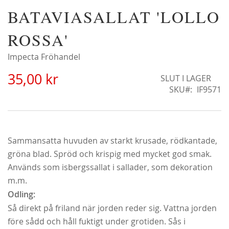
Hoppa
BATAVIASALLAT 'LOLLO
Christine Hélène'
till
298,00 kr
början
ROSSA'
av
bildgalleriet
Impecta Fröhandel
35,00 kr
SLUT I LAGER
SKU
IF9571
Sammansatta huvuden av starkt krusade, rödkantade,
gröna blad. Spröd och krispig med mycket god smak.
Används som isbergssallat i sallader, som dekoration
m.m.
Odling:
Alchymist
Så direkt på friland när jorden reder sig. Vattna jorden
229,00 kr
före sådd och håll fuktigt under grotiden. Sås i
Från
179,00 kr