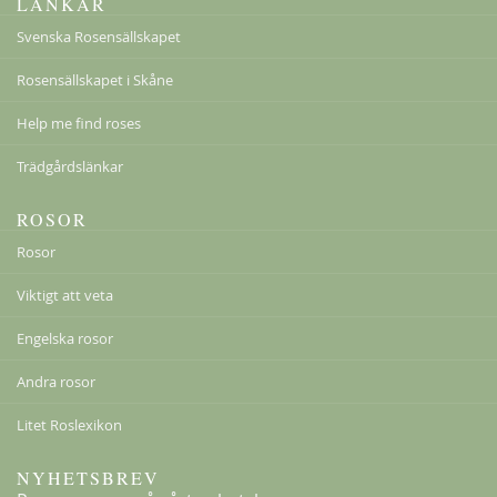
LÄNKAR
Svenska Rosensällskapet
Rosensällskapet i Skåne
Klematis Summer Snow/Paul Farges
Help me find roses
239,00 kr
Trädgårdslänkar
ROSOR
Rosor
Viktigt att veta
Engelska rosor
Andra rosor
Litet Roslexikon
NYHETSBREV