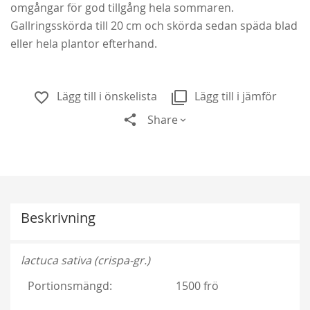
omgångar för god tillgång hela sommaren.
Gallringsskörda till 20 cm och skörda sedan späda blad
eller hela plantor efterhand.
Lägg till i önskelista
Lägg till i jämför
Share
Beskrivning
Ghislaine de Féligonde
198,00 kr
lactuca sativa (crispa-gr.)
Från
159,00 kr
Portionsmängd:
1500 frö