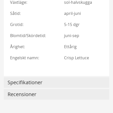
Växtläge:
sol-halvskugga
Såtid:
april-juni
Grotid:
5-15 dgr
Blomtid/Skördetid:
juni-sep
Årighet:
Ettårig
Engelskt namn:
Crisp Lettuce
Lykkefund
229,00 kr
Specifikationer
Från
179,00 kr
Recensioner