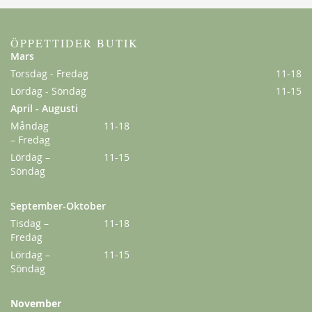
ÖPPETTIDER BUTIK
Mars
Torsdag - Fredag
11-18
Lördag - Söndag
11-15
April - Augusti
Måndag
11-18
– Fredag
Louise Bugnet
Lördag –
11-15
198,00 kr
Söndag
Från
159,00 kr
September-Oktober
Tisdag –
11-18
Fredag
Lördag –
11-15
Söndag
November