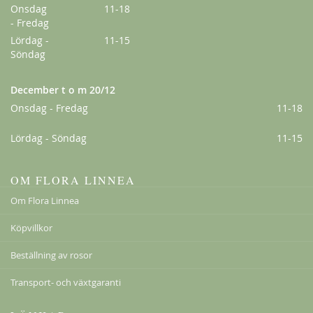
Onsdag
11-18
- Fredag
Lördag -
11-15
Söndag
December t o m 20/12
Kordes Aloha
Onsdag - Fredag
11-18
229,00 kr
Lördag - Söndag
11-15
Från
179,00 kr
OM FLORA LINNEA
Om Flora Linnea
Köpvillkor
Beställning av rosor
Transport- och växtgaranti