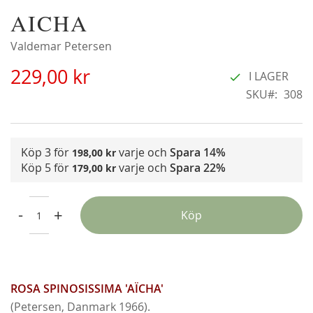
Hoppa
AICHA
Alchymist
L
till
229,00 kr
22
början
Valdemar Petersen
Från
179,00 kr
F
av
229,00 kr
bildgalleriet
I LAGER
SKU
308
Köp 3 för
varje och
Spara
14%
198,00 kr
Köp 5 för
varje och
Spara
22%
179,00 kr
-
+
Köp
ROSA SPINOSISSIMA 'AÏCHA'
(Petersen, Danmark 1966).