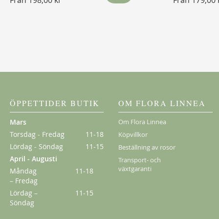
Från
198,00 kr
Från
179,00 
ÖPPETTIDER BUTIK
OM FLORA LINNEA
Mars
Om Flora Linnea
Torsdag - Fredag
11-18
Köpvillkor
Lördag - Söndag
11-15
Beställning av rosor
April - Augusti
Transport- och
växtgaranti
Måndag
11-18
– Fredag
Lördag –
11-15
Söndag