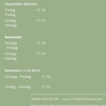
September-Oktober
Tisdag –
11-18
Fredag
Lördag –
11-15
Söndag
November
Onsdag
11-18
- Fredag
Lördag -
11-15
Söndag
December t o m 20/12
Onsdag - Fredag
11-18
Lördag - Söndag
11-15
Telefon: 042-327799 e-post: info@floralinnea.com
Flora Linnea AB Fredriksdal museer & trädgårdar,
Gis