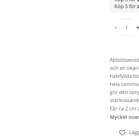
Köp 5 för
-
Abbotswood 
Köp
och en okänd
halvfyllda b
hela sommar
gör den lämp
starkväxand
Får ca 2 cm
Mycket ovan
Lägg