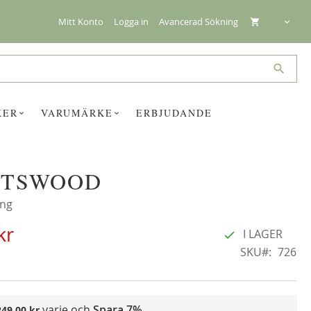
Mitt Konto
Logga in
Avancerad Sökning
Search
KER
VARUMÄRKE
ERBJUDANDE
OTSWOOD
☓
ing
kr
I LAGER
SKU
726
varje och
Spara
7%
249,00 kr