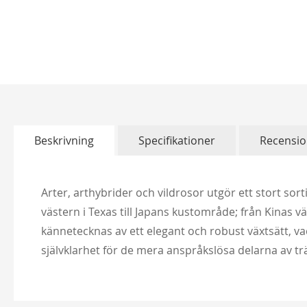
Hoppa
till
början
av
bildgalleriet
Beskrivning
Specifikationer
Recensio
Arter, arthybrider och vildrosor utgör ett stort sor
västern i Texas till Japans kustområde; från Kinas v
kännetecknas av ett elegant och robust växtsätt, 
självklarhet för de mera anspråkslösa delarna av 