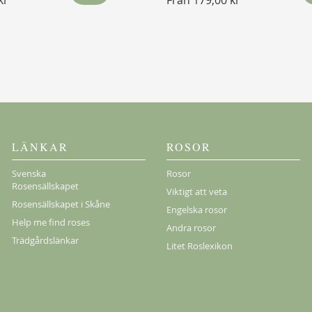
kr
Från
179,00 kr
LÄNKAR
ROSOR
Svenska
Rosor
Rosensällskapet
Viktigt att veta
Rosensällskapet i Skåne
Engelska rosor
Help me find roses
Andra rosor
Trädgårdslänkar
Litet Roslexikon