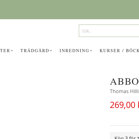
Search
Search
TER
TRÄDGÅRD
INREDNING
KURSER / BÖC
ABB
UKTER KAN INTRESSERA DIG?
Thomas Hill
269,00 
Köp 3 för