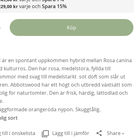
varje och
Spara
15%
229,00 kr
+
Köp
Kl
är en spontant uppkommen hybrid mellan Rosa canina
239
 kulturros. Den har rosa, medelstora, fyllda till
lommor med svag till medelstarkt söt doft som slår ut
en. Abbotswood har ett högt och utbredd växtsätt som
lig för naturtomter. Den är frisk, härdig, lättodlad och
e.
 äggformade orangeröda nypon. Skuggtålig.
lig sort
 till i önskelista
Lägg till i jämför
Share