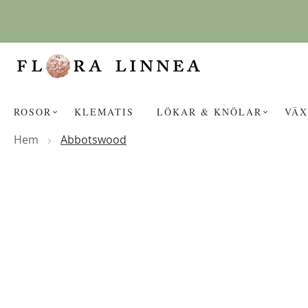
Hoppa
till
innehållet
ROSOR
KLEMATIS
LÖKAR & KNÖLAR
VÄX
Hem
Abbotswood
Hoppa
KANSKE NÅGON AV DESSA PROD
till
slutet
av
bildgalleriet