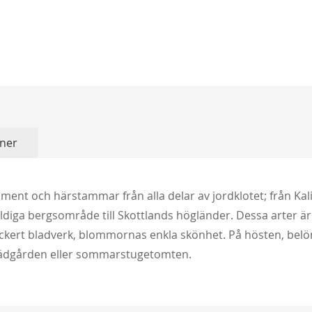
ner
timent och härstammar från alla delar av jordklotet; från Kali
äldiga bergsområde till Skottlands högländer. Dessa arter är
vackert bladverk, blommornas enkla skönhet. På hösten, bel
trädgården eller sommarstugetomten.